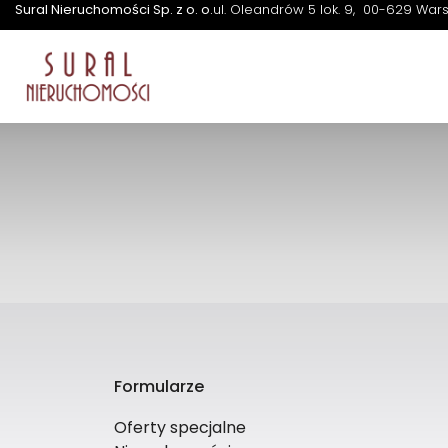
Sural Nieruchomości Sp. z o. o.
ul. Oleandrów 5 lok. 9
00-629 War
Balko
Formularze
Oferty specjalne