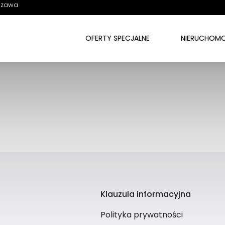
szawa
m
n
Przystosowane dla niepełnosprawnyc
OFERTY SPECJALNE
NIERUCHOMO
Klauzula informacyjna
Polityka prywatności