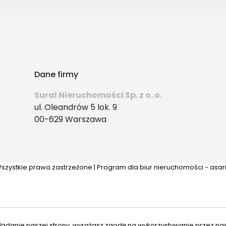
Dane firmy
Sural Nieruchomości Sp. z o. o.
ul. Oleandrów 5 lok. 9
00-629 Warszawa
szystkie prawa zastrzeżone | Program dla biur nieruchomości - asa
lądanie naszej strony, wyrażasz zgodę na wykorzystywanie przez na