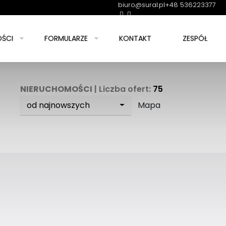
biuro@sural.pl
+48 536223377
apa
Piętro…
0
h
ŚCI
FORMULARZE
KONTAKT
ZESPÓŁ
NIERUCHOMOŚCI
| Liczba ofert:
75
od najnowszych
Mapa