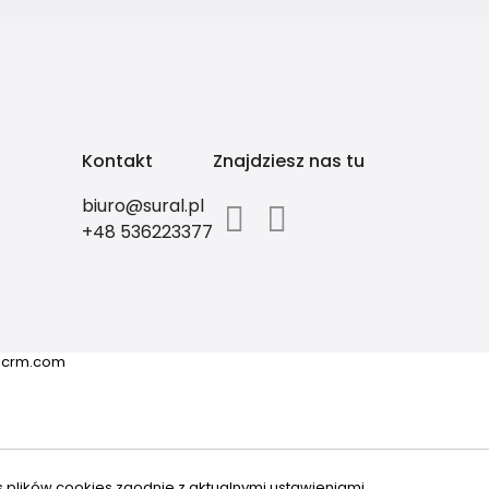
Kontakt
Znajdziesz nas tu
biuro@sural.pl
+48 536223377
ricrm.com
s plików cookies zgodnie z aktualnymi ustawieniami