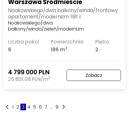
Warszawa Śródmieście
Noakowskiego/dwa balkony/winda/frontowy
apartament/modernizm 1911 r.
Noakowskiego/dwa
balkony/winda/zieleń/modernizm
Liczba pokoi
Powierzchnia
Piętro
2
6
186 m
2
4 799 000 PLN
Zobacz
2
25 801,08 PLN/m
1
2
3
4
5
6
7
...
9