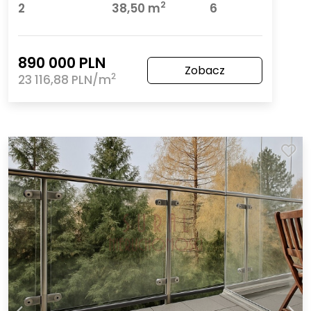
2
2
38,50 m
6
890 000 PLN
Zobacz
2
23 116,88 PLN/m