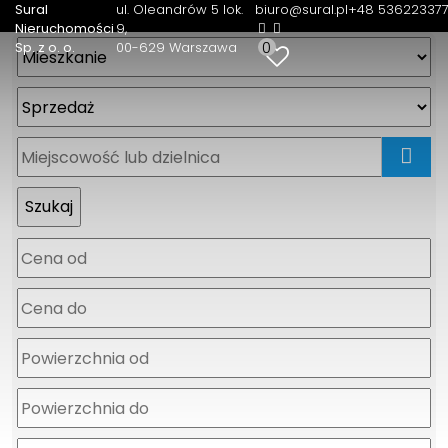
Sural
ul. Oleandrów 5 lok.
biuro@sural.pl
+48 53622337
Nieruchomości
9
0
Sp. z o. o.
00-629 Warszawa
mapa