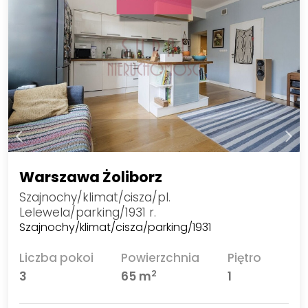
Warszawa Żoliborz
Szajnochy/klimat/cisza/pl.
Lelewela/parking/1931 r.
Szajnochy/klimat/cisza/parking/1931
Liczba pokoi
Powierzchnia
Piętro
2
3
65 m
1