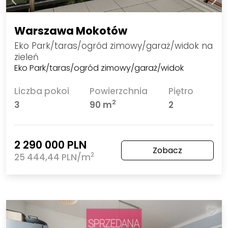
Warszawa Mokotów
Eko Park/taras/ogród zimowy/garaż/widok na
zieleń
Eko Park/taras/ogród zimowy/garaż/widok
Liczba pokoi
Powierzchnia
Piętro
2
3
90 m
2
2 290 000 PLN
Zobacz
2
25 444,44 PLN/m