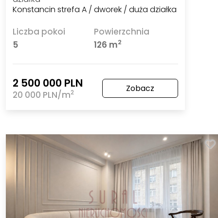
Konstancin strefa A / dworek / duża działka
Liczba pokoi
Powierzchnia
2
5
126 m
2 500 000 PLN
Zobacz
2
20 000 PLN/m