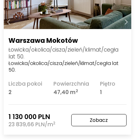
Warszawa Mokotów
Łowicka/okolica/cisza/zieleń/klimat/cegła
lat 50.
Łowicka/okolica/cisza/zieleń/klimat/cegła lat
50.
Liczba pokoi
Powierzchnia
Piętro
2
2
47,40 m
1
1 130 000 PLN
Zobacz
2
23 839,66 PLN/m