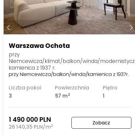
Warszawa Ochota
przy
Niemcewicza/klimat/balkon/winda/modernistyc
kamienica z 1937 r.
przy Niemcewicza/balkon/winda/kamienica z 1937r.
Liczba pokoi
Powierzchnia
Piętro
2
3
57 m
1
1 490 000 PLN
Zobacz
2
26 140,35 PLN/m