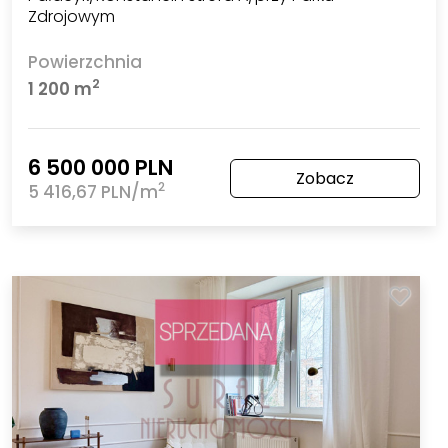
Zdrojowym
Powierzchnia
2
1 200 m
6 500 000 PLN
Zobacz
2
5 416,67 PLN/m