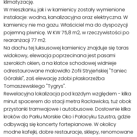
klimatyzację.
W mieszkaniu, jak i w kamienicy zostały wymienione
instalacje: wodna, kanalizacyjna oraz elektryczna. W
kamienicy nie ma gazu. Właściciel ma do dyspozycji
pojemną piwnicę. W KW 75,8 m2, w rzeczywistości po
rearanżacji 77 m2.
Na dachu tej luksusowej kamienicy znajduje się taras
widokowy, elewacja poprzecinana jest pasami
szerokich okien, a na klatce schodowej widnieje
odrestaurowane malowidło Zofii Stryjeńskiej "Taniec
Góralski", zaś elewację zdobi płaskorzeźba
Tomaszewskiego "Tygrys".
Rewelacyjna lokalizacja pod każdym względem - kilka
minut spacerem do stacji metra Racławicka, tuż obok
przystanki tramwajowe i autobusowe. Dosłownie kilka
kroków do Parku Morskie Oko i Pałacyku Szustra, gdzie
odbywają się koncerty fortepianowe. W okolicy
modne kafejki, dobre restauracje, sklepy, renomowane