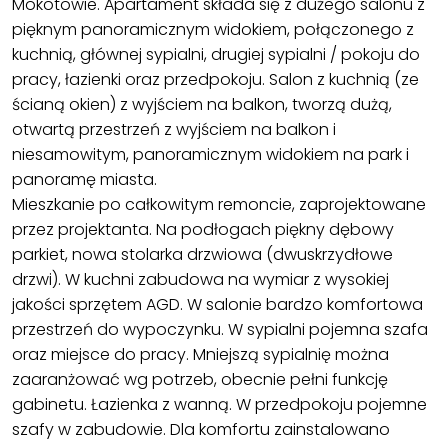
Mokotowie. Apartament składa się z dużego salonu z
pięknym panoramicznym widokiem, połączonego z
kuchnią, głównej sypialni, drugiej sypialni / pokoju do
pracy, łazienki oraz przedpokoju. Salon z kuchnią (ze
ścianą okien) z wyjściem na balkon, tworzą dużą,
otwartą przestrzeń z wyjściem na balkon i
niesamowitym, panoramicznym widokiem na park i
panoramę miasta.
Mieszkanie po całkowitym remoncie, zaprojektowane
przez projektanta. Na podłogach piękny dębowy
parkiet, nowa stolarka drzwiowa (dwuskrzydłowe
drzwi). W kuchni zabudowa na wymiar z wysokiej
jakości sprzętem AGD. W salonie bardzo komfortowa
przestrzeń do wypoczynku. W sypialni pojemna szafa
oraz miejsce do pracy. Mniejszą sypialnię można
zaaranżować wg potrzeb, obecnie pełni funkcję
gabinetu. Łazienka z wanną. W przedpokoju pojemne
szafy w zabudowie. Dla komfortu zainstalowano