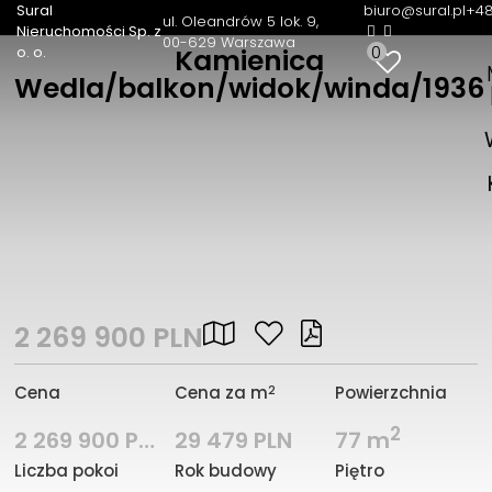
Sural
biuro@sural.pl
+48
ul. Oleandrów 5 lok. 9
Nieruchomości Sp. z
00-629 Warszawa
0
o. o.
Kamienica
Wedla/balkon/widok/winda/1936
2 269 900 PLN
2
Cena
Cena za m
Powierzchnia
2
2 269 900 PLN
29 479 PLN
77 m
Liczba pokoi
Rok budowy
Piętro