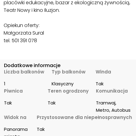
placówki edukacyjne, bazar z ekologiczną żywnością,
Teatr Nowy i kino Iluzjon.
Opiekun oferty:
Małgorzata Sural
tel. 501 391 078
Dodatkowe informacje
Liczba balkonów
Typ balkonów
Winda
1
Klasyczny
Tak
Piwnica
Teren ogrodzony
Komunikacja
Tak
Tak
Tramwaj, 
Metro, Autobus
Widok na
Przystosowane dla niepełnosprawnych
Panorama 
Tak