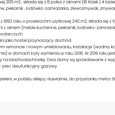
j 200 m2 , składa się z 6 pokoi z oknami (16 łóżek ) 4 łazi
e, piekarnik , lodówko-zamrażarka, zlewozmywak, zmywar
z 1992 roku o powierzchni użytkowej 240 m2, składa się z 11
hni z oknem (meble kuchenne, piekarnik, lodówko-zamraż
podarczych.
ła jako hostel przynoszący dochód.
m remoncie i nowym umeblowaniu, instalacje (wodna, kan
ia) w domach były wymienia w roku 2016. W 2019 roku j
ny na blachodachówkę. Dwa domy są sprzedawane z w
- piec dwufunkcyjny gazowy.
zieleni, w pobliżu sklepy i kawiarnie, do przystanku metro