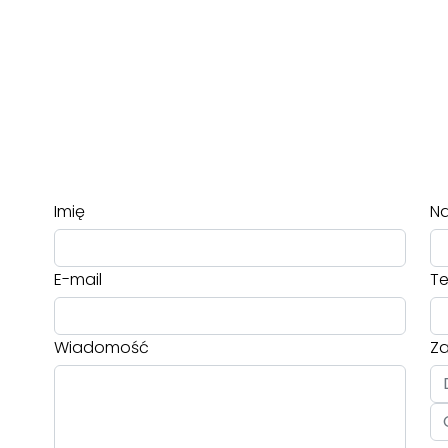
Imię
Na
E-mail
Te
Wiadomość
Za