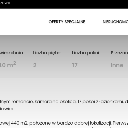
szawa
 Bielany, Hostel/ dwa domy / 17
OFERTY SPECJALNE
NIERUCHOMO
wierzchnia
Liczba pięter
Liczba pokoi
Przezna
2
40 m
2
17
Inne
ym remoncie, kameralna okolica, 17 pokoi z łazienkami, d
dowiec.
ej 440 m2, położone w bardzo dobrej lokalizacji. Pierwsz