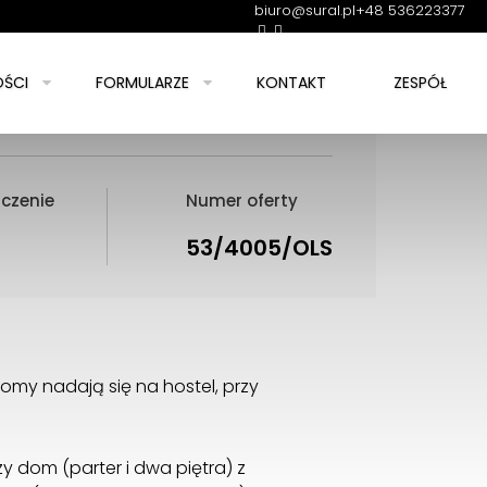
biuro@sural.pl
+48 536223377
0
ŚCI
FORMULARZE
KONTAKT
ZESPÓŁ
czenie
Numer oferty
53/4005/OLS
omy nadają się na hostel, przy
y dom (parter i dwa piętra) z