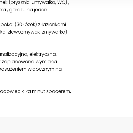
enek (prysznic, umywalka, WC) ,
ka , garażu na jeden
 pokoi (30 łóżek) z łazienkami
arka, zlewozmywak, zmywarka)
alizacyjna, elektryczna,
est zaplanowana wymiana
yposażeniem widocznym na
 Słodowiec kilka minut spacerem,