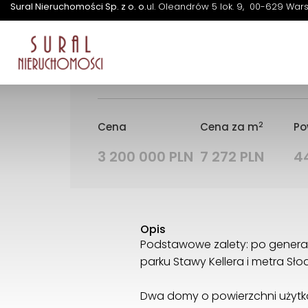
Słodowiec
Sural Nieruchomości Sp. z o. o.
ul. Oleandrów 5 lok. 9
00-629 War
Lokal | Sprzedaż |
Warszawa,
pokoi / metro Słodowiec
2
Cena
Cena za m
Po
3 200 000 PLN
7 272 PLN
4
Opis
Podstawowe zalety: po generaln
parku Stawy Kellera i metra Sło
Dwa domy o powierzchni użytkow