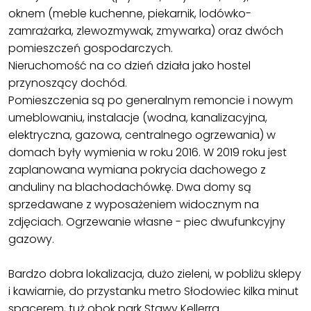
oknem (meble kuchenne, piekarnik, lodówko-
zamrażarka, zlewozmywak, zmywarka) oraz dwóch
pomieszczeń gospodarczych.
Nieruchomość na co dzień działa jako hostel
przynoszący dochód.
Pomieszczenia są po generalnym remoncie i nowym
umeblowaniu, instalacje (wodna, kanalizacyjna,
elektryczna, gazowa, centralnego ogrzewania) w
domach były wymienia w roku 2016. W 2019 roku jest
zaplanowana wymiana pokrycia dachowego z
anduliny na blachodachówkę. Dwa domy są
sprzedawane z wyposażeniem widocznym na
zdjęciach. Ogrzewanie własne - piec dwufunkcyjny
gazowy.
Bardzo dobra lokalizacja, dużo zieleni, w pobliżu sklepy
i kawiarnie, do przystanku metro Słodowiec kilka minut
spacerem, tuż obok park Stawy Kellerra.