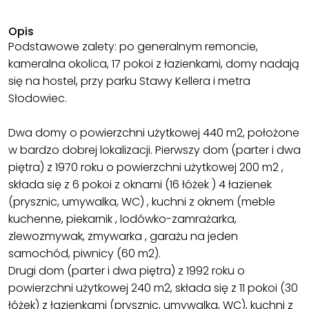
Opis
Podstawowe zalety: po generalnym remoncie,
kameralna okolica, 17 pokoi z łazienkami, domy nadają
się na hostel, przy parku Stawy Kellera i metra
Słodowiec.
Dwa domy o powierzchni użytkowej 440 m2, położone
w bardzo dobrej lokalizacji. Pierwszy dom (parter i dwa
piętra) z 1970 roku o powierzchni użytkowej 200 m2 ,
składa się z 6 pokoi z oknami (16 łóżek ) 4 łazienek
(prysznic, umywalka, WC) , kuchni z oknem (meble
kuchenne, piekarnik , lodówko-zamrażarka,
zlewozmywak, zmywarka , garażu na jeden
samochód, piwnicy (60 m2).
Drugi dom (parter i dwa piętra) z 1992 roku o
powierzchni użytkowej 240 m2, składa się z 11 pokoi (30
łóżek) z łazienkami (prysznic, umywalka, WC), kuchni z