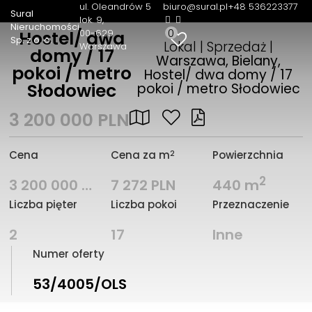
ul. Oleandrów 5
biuro@sural.pl
+48 536223377
Sural
lok. 9
Nieruchomości
0
00-629
Hostel/ dwa
Sp. z o. o.
Lokal | Sprzedaż |
Warszawa
domy / 17
Warszawa, Bielany,
pokoi / metro
Hostel/ dwa domy / 17
Słodowiec
pokoi / metro Słodowiec
3 200 000 PLN
2
Cena
Cena za m
Powierzchnia
2
3 200 000 PLN
7 272 PLN
440 m
Liczba pięter
Liczba pokoi
Przeznaczenie
2
17
Inne
Numer oferty
53/4005/OLS