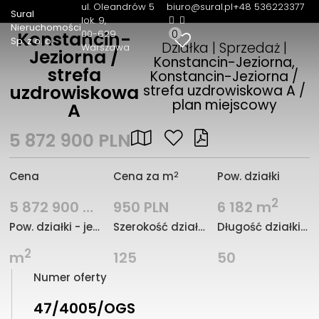
ul. Oleandrów 5
biuro@sural.pl
+48 536223377
Sural
lok. 9
Nieruchomości
0
00-629
Konstancin-
Sp. z o. o.
Działka | Sprzedaż |
Warszawa
Jeziorna /
Konstancin-Jeziorna,
strefa
Konstancin-Jeziorna /
uzdrowiskowa
strefa uzdrowiskowa A /
plan miejscowy
A
5 872 900 PLN
2
Cena
Cena za m
Pow. działki
2
5 872 900 PLN
950 PLN
6 182 m
Pow. działki - jednostka
Szerokość działki (mb.)
Długość działki (mb.)
2
m
125
50
Numer oferty
47/4005/OGS