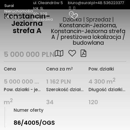
ul. Oleandrów 5
biuro@sural.pl
+48 536223377
Sural
lok. 9
Nieruchomości
0
00-629
Konstancin-
Sp. z o. o.
Działka | Sprzedaż |
Warszawa
Jeziorna
Konstancin-Jeziorna,
strefa A
Konstancin-Jeziorna strefa
A / prestiżowa lokalizacja /
budowlana
5 000 000 PLN
2
Cena
Cena za m
Pow. działki
2
5 000 000 PLN
1 162 PLN
4 300 m
Pow. działki - jednostka
Szerokość działki (mb.)
Długość działki (mb.)
2
m
34
120
Numer oferty
86/4005/OGS