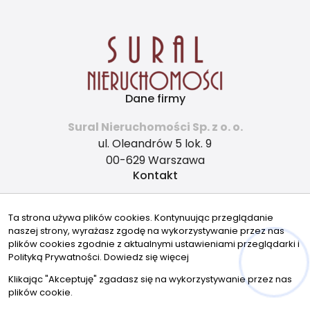
Dane firmy
Sural Nieruchomości Sp. z o. o.
ul. Oleandrów 5 lok. 9
00-629 Warszawa
Kontakt
biuro@sural.pl
Ta strona używa plików cookies. Kontynuując przeglądanie
+48 536223377
naszej strony, wyrażasz zgodę na wykorzystywanie przez nas
Znajdziesz nas tu
plików cookies zgodnie z aktualnymi ustawieniami przeglądarki i
Polityką Prywatności.
Dowiedz się więcej
Klikając "Akceptuję" zgadasz się na wykorzystywanie przez nas
plików cookie.