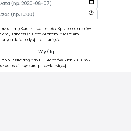
z firmę Sural Nieruchomości Sp. z o. o. dla celów
iami, jednocześnie potwierdzam, iż zostałem
anych do ich edycji lub usunięcia.
o.o. z siedzibą przy ul. Oleandrów 5 lok. 9, 00-629
zez adres biuro@sural.pl…
czytaj więcej