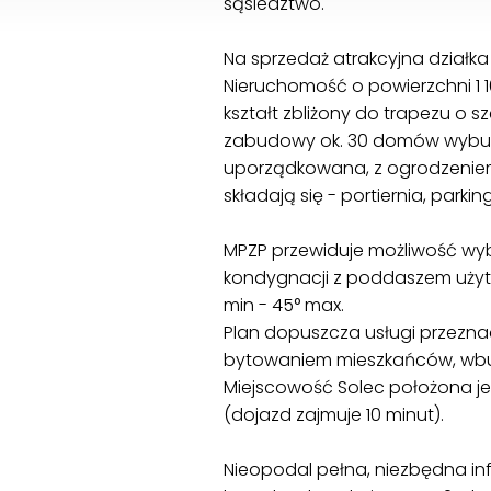
sąsiedztwo.
Na sprzedaż atrakcyjna działka
Nieruchomość o powierzchni 1 1
kształt zbliżony do trapezu o s
zabudowy ok. 30 domów wybudow
uporządkowana, z ogrodzeniem
składają się - portiernia, parkin
MPZP przewiduje możliwość wy
kondygnacji z poddaszem użytk
min - 45° max.
Plan dopuszcza usługi przezna
bytowaniem mieszkańców, wbu
Miejscowość Solec położona je
(dojazd zajmuje 10 minut).
Nieopodal pełna, niezbędna inf