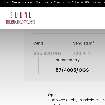
budowlana
Sural Nieruchomości Sp. z o. o.
ul. Oleandrów 5 lok. 9
00-629 War
Działka | Sprzedaż |
Solec, 
działka budowlana / kame
2
Cena
Cena za m
835 920 PLN
720 PLN
Numer oferty
87/4005/OGS
Opis
Kluczowe cechy: zamknięte, st