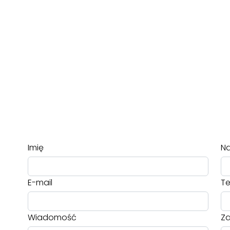
Imię
Na
E-mail
Te
Wiadomość
Za