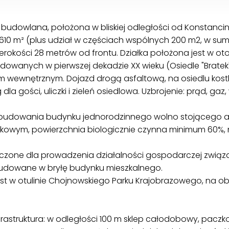
 budowlana, położona w bliskiej odległości od Konstancin
610 m² (plus udział w częściach wspólnych 200 m2, w sumi
zerokości 28 metrów od frontu. Działka położona jest w ot
anych w pierwszej dekadzie XX wieku (Osiedle "Bratek").
 wewnętrznym. Dojazd drogą asfaltową, na osiedlu kost
g dla gości, uliczki i zieleń osiedlowa. Uzbrojenie: prąd, gaz
budowania budynku jednorodzinnego wolno stojącego alb
owym, powierzchnia biologicznie czynna minimum 60%, n
czone dla prowadzenia działalności gospodarczej związa
dowane w bryłę budynku mieszkalnego.
st w otulinie Chojnowskiego Parku Krajobrazowego, na o
rastruktura: w odległości 100 m sklep całodobowy, paczkom