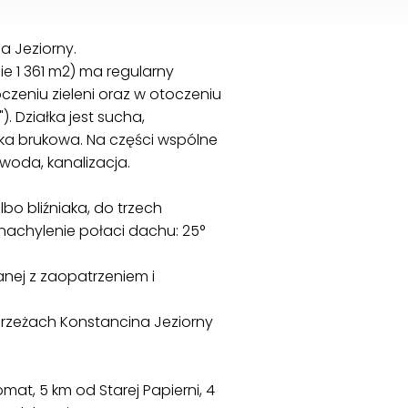
a Jeziorny.
e 1 361 m2) ma regularny
oczeniu zieleni oraz w otoczeniu
 Działka jest sucha,
ka brukowa. Na części wspólne
, woda, kanalizacja.
o bliźniaka, do trzech
achylenie połaci dachu: 25°
nej z zaopatrzeniem i
brzeżach Konstancina Jeziorny
at, 5 km od Starej Papierni, 4