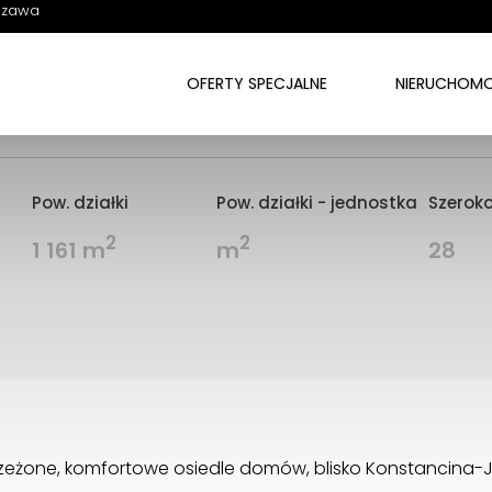
szawa
Solec k. Konstancina-Jeziorny /
OFERTY SPECJALNE
NIERUCHOMO
ralne osiedle
Pow. działki
Pow. działki - jednostka
Szeroko
2
2
1 161 m
m
28
rzeżone, komfortowe osiedle domów, blisko Konstancina-J