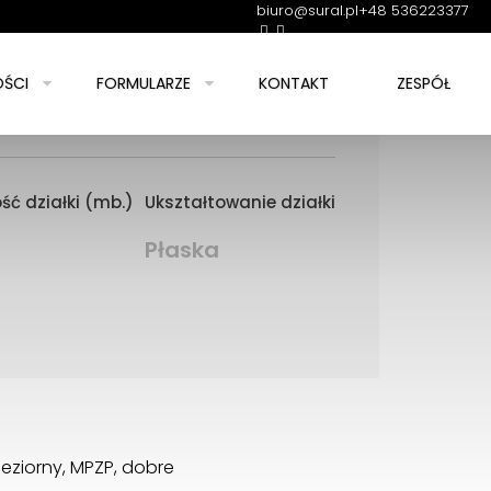
biuro@sural.pl
+48 536223377
0
ŚCI
FORMULARZE
KONTAKT
ZESPÓŁ
ść działki (mb.)
Ukształtowanie działki
Płaska
eziorny, MPZP, dobre