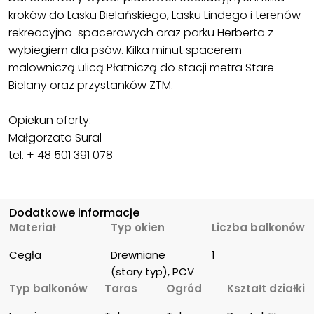
kroków do Lasku Bielańskiego, Lasku Lindego i terenów
rekreacyjno-spacerowych oraz parku Herberta z
wybiegiem dla psów. Kilka minut spacerem
malowniczą ulicą Płatniczą do stacji metra Stare
Bielany oraz przystanków ZTM.
Opiekun oferty:
Małgorzata Sural
tel. + 48 501 391 078
Dodatkowe informacje
Materiał
Typ okien
Liczba balkonów
Cegła
Drewniane 
1
(stary typ), PCV
Typ balkonów
Taras
Ogród
Kształt działki