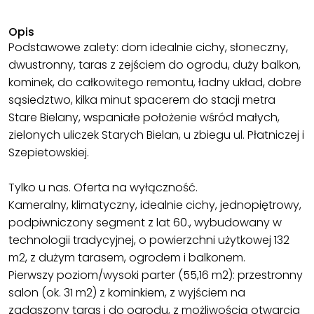
Opis
Podstawowe zalety: dom idealnie cichy, słoneczny,
dwustronny, taras z zejściem do ogrodu, duży balkon,
kominek, do całkowitego remontu, ładny układ, dobre
sąsiedztwo, kilka minut spacerem do stacji metra
Stare Bielany, wspaniałe położenie wśród małych,
zielonych uliczek Starych Bielan, u zbiegu ul. Płatniczej i
Szepietowskiej.
Tylko u nas. Oferta na wyłączność.
Kameralny, klimatyczny, idealnie cichy, jednopiętrowy,
podpiwniczony segment z lat 60., wybudowany w
technologii tradycyjnej, o powierzchni użytkowej 132
m2, z dużym tarasem, ogrodem i balkonem.
Pierwszy poziom/wysoki parter (55,16 m2): przestronny
salon (ok. 31 m2) z kominkiem, z wyjściem na
zadaszony taras i do ogrodu, z możliwością otwarcia