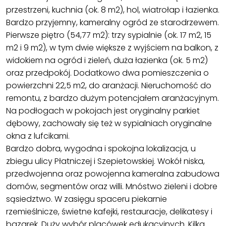
przestrzeni, kuchnia (ok. 8 m2), hol, wiatrołap i łazienka.
Bardzo przyjemny, kameralny ogród ze starodrzewem.
Pierwsze piętro (54,77 m2): trzy sypialnie (ok. 17 m2, 15
m2 i 9 m2), w tym dwie większe z wyjściem na balkon, z
widokiem na ogród i zieleń, duża łazienka (ok. 5 m2)
oraz przedpokój. Dodatkowo dwa pomieszczenia o
powierzchni 22,5 m2, do aranżacji. Nieruchomość do
remontu, z bardzo dużym potencjałem aranżacyjnym.
Na podłogach w pokojach jest oryginalny parkiet
dębowy, zachowały się też w sypialniach oryginalne
okna z lufcikami.
Bardzo dobra, wygodna i spokojna lokalizacja, u
zbiegu ulicy Płatniczej i Szepietowskiej. Wokół niska,
przedwojenna oraz powojenna kameralna zabudowa
domów, segmentów oraz willi. Mnóstwo zieleni i dobre
sąsiedztwo. W zasięgu spaceru piekarnie
rzemieślnicze, świetne kafejki, restauracje, delikatesy i
bazarek. Duży wybór placówek edukacyjnych. Kilka