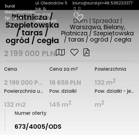
ul. Oleandrów 5
biuro@sural.pl
+48 536223377
Sural
lok. 9
Nieruchomości
0
00-629
Płatnicza /
Sp. z o. o.
Dom | Sprzedaż |
Warszawa
Szepietowska
Warszawa, Bielany,
/ taras /
Płatnicza / Szepietowska
ogród / cegła
/ taras / ogród / cegła
2 199 000 PLN
2
Cena
Cena za m
Powierzchnia
2
2 199 000 PLN
16 659 PLN
132 m
Powierzchnia użytkowa
Pow. działki
Pow. działki - jednostka
2
2
132 m2
145 m
m
Numer oferty
673/4005/ODS