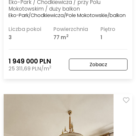
Eko-Park / Chodkiewicza / przy Polu
Mokotowskim / duży balkon
Eko-Park/Chodkiewicza/Pole Mokotowskie/balkon
Liczba pokoi
Powierzchnia
Piętro
2
3
77 m
1
1 949 000 PLN
Zobacz
2
25 311,69 PLN/m