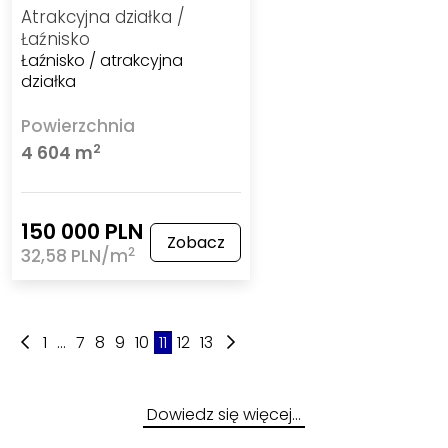
Atrakcyjna działka /
Łaźnisko
Łaźnisko / atrakcyjna
działka
Powierzchnia
2
4 604 m
150 000 PLN
Zobacz
2
32,58 PLN/m
1
...
7
8
9
10
11
12
13
Dowiedz się więcej…