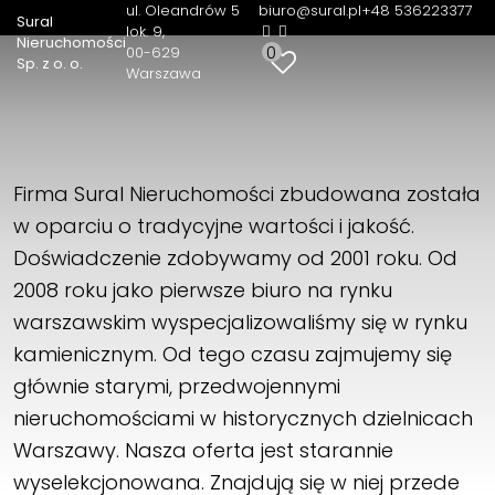
ul. Oleandrów 5
biuro@sural.pl
+48 536223377
Sural
lok. 9
Nieruchomości
0
00-629
Sp. z o. o.
Warszawa
Firma Sural Nieruchomości zbudowana została
w oparciu o tradycyjne wartości i jakość.
Doświadczenie zdobywamy od 2001 roku. Od
2008 roku jako pierwsze biuro na rynku
warszawskim wyspecjalizowaliśmy się w rynku
kamienicznym. Od tego czasu zajmujemy się
głównie starymi, przedwojennymi
nieruchomościami w historycznych dzielnicach
Warszawy. Nasza oferta jest starannie
wyselekcjonowana. Znajdują się w niej przede