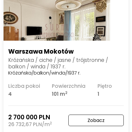
Warszawa Mokotów
Króżańska / ciche / jasne / trójstronne /
balkon / winda / 1937 r.
Króżańska/balkon/winda/1937 r.
Liczba pokoi
Powierzchnia
Piętro
2
4
101 m
1
2 700 000 PLN
Zobacz
2
26 732,67 PLN/m